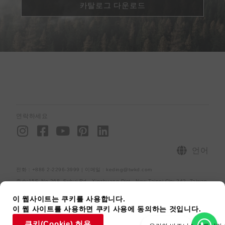
카탈로그 다운로드
연락하세요
I
F
Y
P
L
n
a
o
i
i
s
c
u
n
n
언어
t
e
t
t
k
전화：+886 2-2296-3999 | 이메일 : keding@twkd.com
a
b
u
e
e
주소:15F.,No.268, Fuhui Rd., Xinzhuang Dist., New Taipei City 242, Taiwan
g
o
b
r
d
r
o
e
e
i
사이트맵
개인정보처리방침
[raiseup_copyright]
이 웹사이트는 쿠키를 사용합니다.
이 웹 사이트를 사용하면 쿠키 사용에 동의하는 것입니다.
a
k
s
n
쿠키(Cookie) 허용