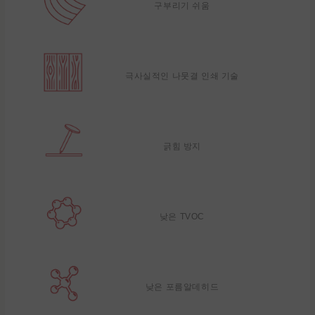
구부리기 쉬움
극사실적인 나뭇결 인쇄 기술
긁힘 방지
낮은 TVOC
낮은 포름알데히드