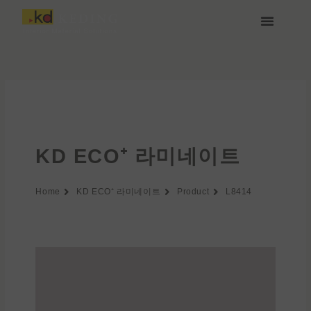
콘
텐
츠
케딩(Keding) 소개
제품
프로젝트
소식
미디어 및 다운로드
함께하기
로
건
너
뛰
기
KD ECO⁺ 라미네이트
Home
KD ECO⁺ 라미네이트
Product
L8414