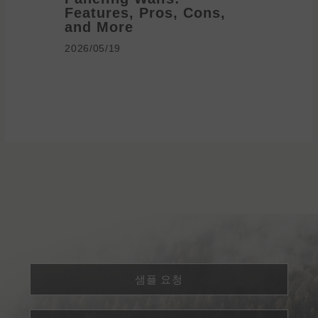
Features, Pros, Cons,
Ideas 
and More
2026/05/1
2026/05/19
샘플 요청