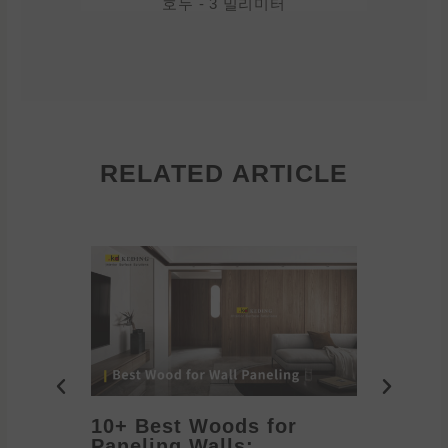
호두 - 3 밀리미터
RELATED ARTICLE
10+ Best Woods for
20+ T
Paneling Walls:
Decora