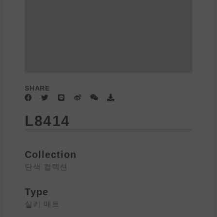
SHARE
F
T
L
W
W
D
a
w
i
e
e
o
c
i
n
i
i
w
L8414
e
t
e
b
x
n
b
t
o
i
l
o
e
n
o
o
r
a
k
d
Collection
단색 컬렉션
Type
실키 매트