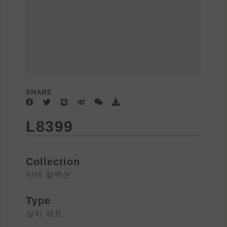
SHARE
F
T
L
W
W
D
a
w
i
e
e
o
c
i
n
i
i
w
L8399
e
t
e
b
x
n
b
t
o
i
l
o
e
n
o
o
r
a
k
d
Collection
단색 컬렉션
Type
실키 매트