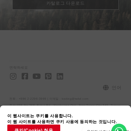
카탈로그 다운로드
연락하세요
I
F
Y
P
L
n
a
o
i
i
s
c
u
n
n
언어
t
e
t
t
k
전화：+886 2-2296-3999 | 이메일 : keding@twkd.com
a
b
u
e
e
주소:15F.,No.268, Fuhui Rd., Xinzhuang Dist., New Taipei City 242, Taiwan
g
o
b
r
d
r
o
e
e
i
사이트맵
개인정보처리방침
[raiseup_copyright]
이 웹사이트는 쿠키를 사용합니다.
이 웹 사이트를 사용하면 쿠키 사용에 동의하는 것입니다.
a
k
s
n
쿠키(Cookie) 허용