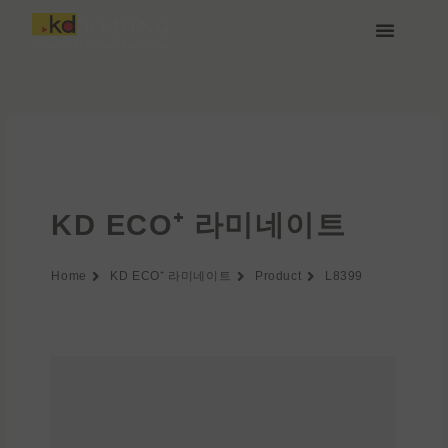
콘
텐
츠
케딩(Keding) 소개
제품
프로젝트
소식
미디어 및 다운로드
함께하기
로
건
너
뛰
기
KD ECO⁺ 라미네이트
Home
KD ECO⁺ 라미네이트
Product
L8399