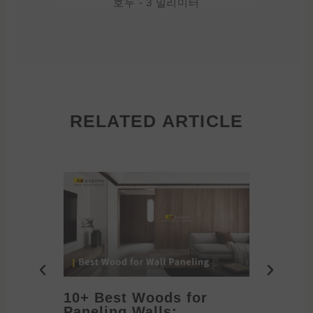
호두 - 3 밀리미터
RELATED ARTICLE
10+ Best Woods for
20+ T
Paneling Walls:
Decora