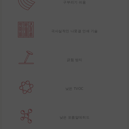
구부리기 쉬움
극사실적인 나뭇결 인쇄 기술
긁힘 방지
낮은 TVOC
낮은 포름알데히드