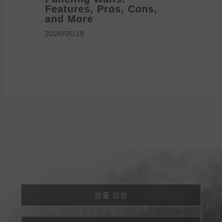
Features, Pros, Cons,
Ideas 
and More
2026/05/1
2026/05/19
샘플 요청