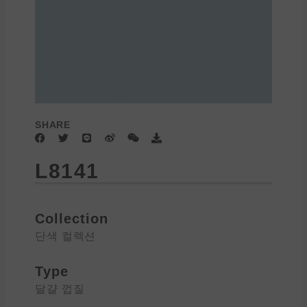
SHARE
F
T
L
W
W
D
a
w
i
e
e
o
c
i
n
i
i
w
L8141
e
t
e
b
x
n
b
t
o
i
l
o
e
n
o
o
r
a
k
d
Collection
단색 컬렉션
Type
달걀 껍질