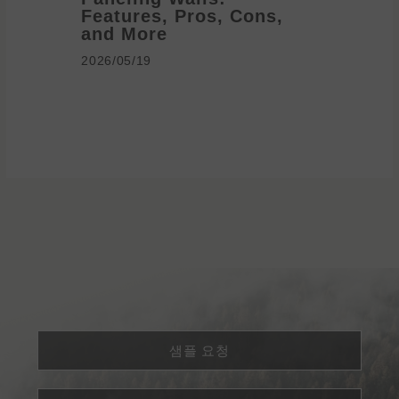
Features, Pros, Cons,
Ideas 
and More
2026/05/1
2026/05/19
샘플 요청