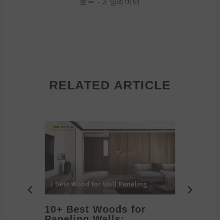
호두 - 3 밀리미터
RELATED ARTICLE
10+ Best Woods for
20+ T
Paneling Walls:
Decora