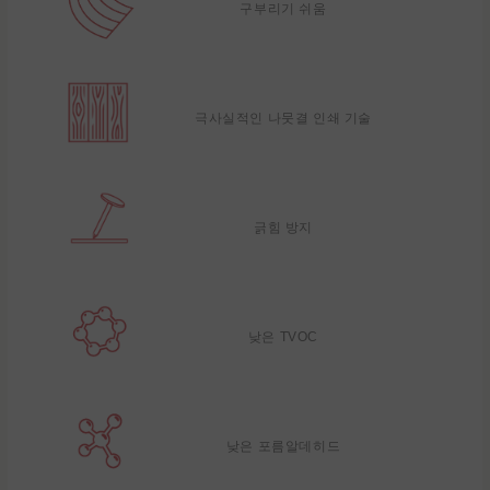
구부리기 쉬움
극사실적인 나뭇결 인쇄 기술
긁힘 방지
낮은 TVOC
낮은 포름알데히드