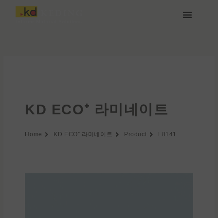
콘
텐
츠
케딩(Keding) 소개
제품
프로젝트
소식
미디어 및 다운로드
함께하기
로
건
너
뛰
기
KD ECO⁺ 라미네이트
Home
KD ECO⁺ 라미네이트
Product
L8141