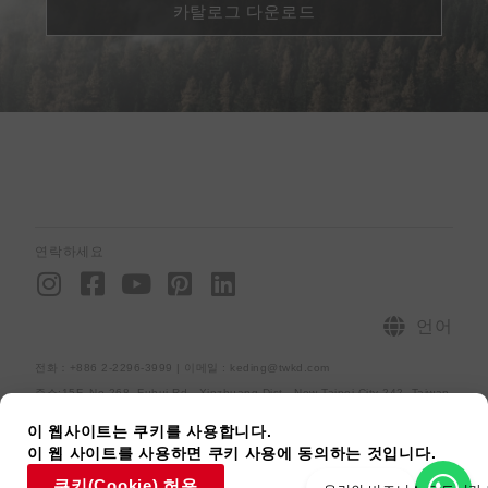
카탈로그 다운로드
연락하세요
I
F
Y
P
L
n
a
o
i
i
s
c
u
n
n
언어
t
e
t
t
k
전화：+886 2-2296-3999 | 이메일 : keding@twkd.com
a
b
u
e
e
주소:15F.,No.268, Fuhui Rd., Xinzhuang Dist., New Taipei City 242, Taiwan
g
o
b
r
d
r
o
e
e
i
사이트맵
개인정보처리방침
[raiseup_copyright]
이 웹사이트는 쿠키를 사용합니다.
이 웹 사이트를 사용하면 쿠키 사용에 동의하는 것입니다.
a
k
s
n
쿠키(Cookie) 허용