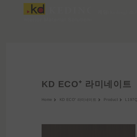
콘
텐
케딩(Keding) 소
츠
로
건
너
뛰
기
KD ECO⁺ 라미네이트
Home
KD ECO⁺ 라미네이트
Product
L197