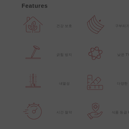
Features
건강 보호
구부리기
긁힘 방지
낮은 T
내열성
다양한
시간 절약
식품 등급 