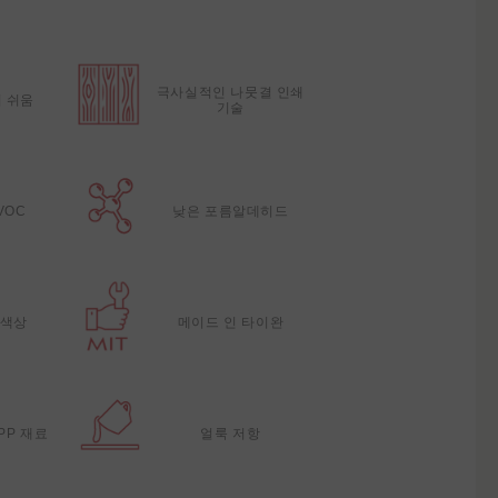
극사실적인 나뭇결 인쇄
 쉬움
기술
VOC
낮은 포름알데히드
 색상
메이드 인 타이완
PP 재료
얼룩 저항