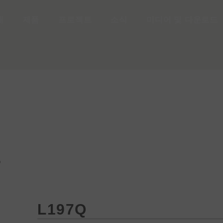
개
제품
프로젝트
소식
미디어 및 다운로드
Q
L197Q