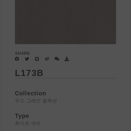
SHARE
F
T
L
W
W
D
a
w
i
e
e
o
c
i
n
i
i
w
L173B
e
t
e
b
x
n
b
t
o
i
l
o
e
n
o
o
r
a
k
d
Collection
우드 그레인 컬렉션
Type
화이트 애쉬