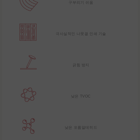
구부리기 쉬움
극사실적인 나뭇결 인쇄 기술
긁힘 방지
낮은 TVOC
낮은 포름알데히드