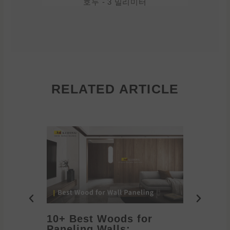
호두 - 3 밀리미터
RELATED ARTICLE
10+ Best Woods for
20+ T
Paneling Walls:
Decora