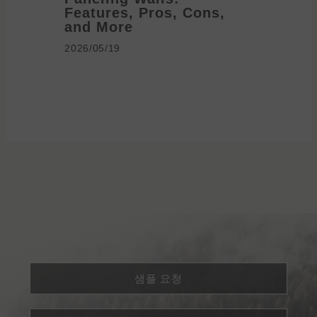
Features, Pros, Cons,
Ideas 
and More
2026/05/1
2026/05/19
샘플 요청