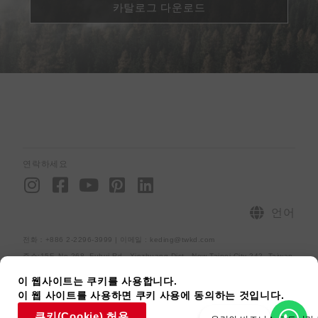
카탈로그 다운로드
연락하세요
I
F
Y
P
L
n
a
o
i
i
s
c
u
n
n
언어
t
e
t
t
k
전화：+886 2-2296-3999 | 이메일 : keding@twkd.com
a
b
u
e
e
주소:15F.,No.268, Fuhui Rd., Xinzhuang Dist., New Taipei City 242, Taiwan
g
o
b
r
d
r
o
e
e
i
사이트맵
개인정보처리방침
[raiseup_copyright]
이 웹사이트는 쿠키를 사용합니다.
이 웹 사이트를 사용하면 쿠키 사용에 동의하는 것입니다.
a
k
s
n
쿠키(Cookie) 허용