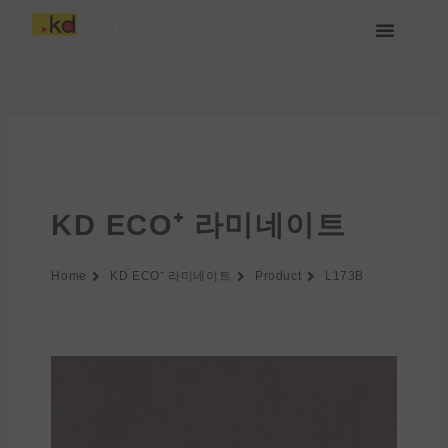
콘
텐
츠
케딩(Keding) 소개
제품
프로젝트
소식
미디어 및 다운로드
함께하기
로
건
너
뛰
기
KD ECO⁺ 라미네이트
Home
KD ECO⁺ 라미네이트
Product
L173B