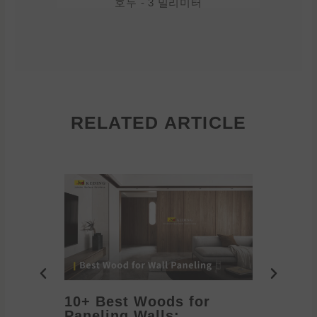
호두 - 3 밀리미터
RELATED ARTICLE
10+ Best Woods for
20+ T
Paneling Walls:
Decora