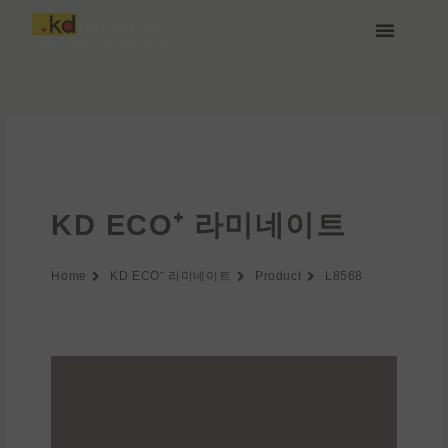
콘
텐
츠
케딩(Keding) 소개
제품
프로젝트
소식
미디어 및 다운로드
함께하기
로
건
너
뛰
기
KD ECO⁺ 라미네이트
Home
KD ECO⁺ 라미네이트
Product
L8568