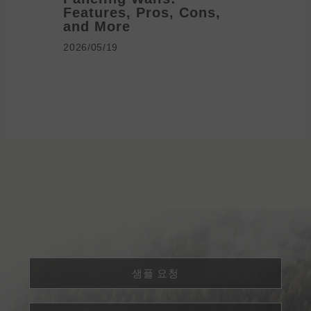
Features, Pros, Cons,
Ideas 
and More
2026/05/1
2026/05/19
샘플 요청