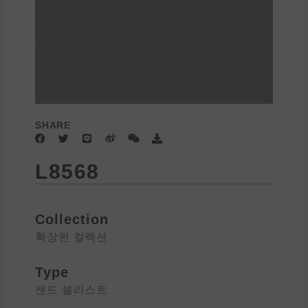
SHARE
F
T
L
W
W
D
a
w
i
e
e
o
c
i
n
i
i
w
L8568
e
t
e
b
x
n
b
t
o
i
l
o
e
n
o
o
r
a
k
d
Collection
확장된 컬렉션
Type
샌드 블라스트