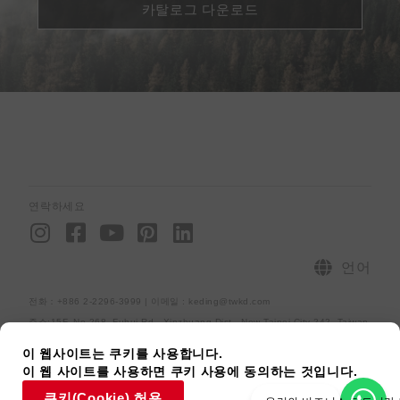
카탈로그 다운로드
연락하세요
I
F
Y
P
L
n
a
o
i
i
s
c
u
n
n
언어
t
e
t
t
k
전화：+886 2-2296-3999 | 이메일 : keding@twkd.com
a
b
u
e
e
주소:15F.,No.268, Fuhui Rd., Xinzhuang Dist., New Taipei City 242, Taiwan
g
o
b
r
d
r
o
e
e
i
사이트맵
개인정보처리방침
[raiseup_copyright]
이 웹사이트는 쿠키를 사용합니다.
이 웹 사이트를 사용하면 쿠키 사용에 동의하는 것입니다.
a
k
s
n
쿠키(Cookie) 허용