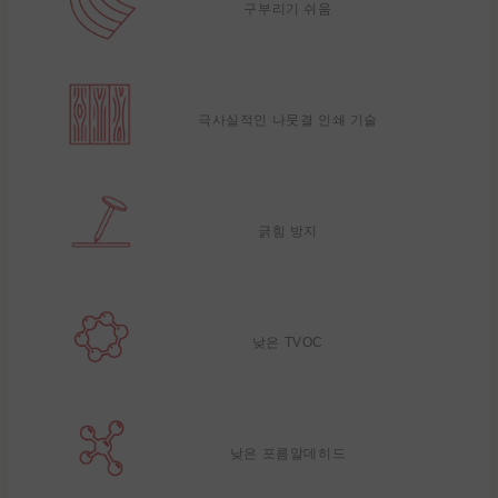
구부리기 쉬움
극사실적인 나뭇결 인쇄 기술
긁힘 방지
낮은 TVOC
낮은 포름알데히드