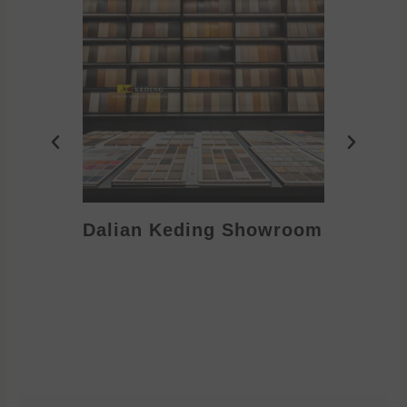
Dalian Keding Showroom
Eden S