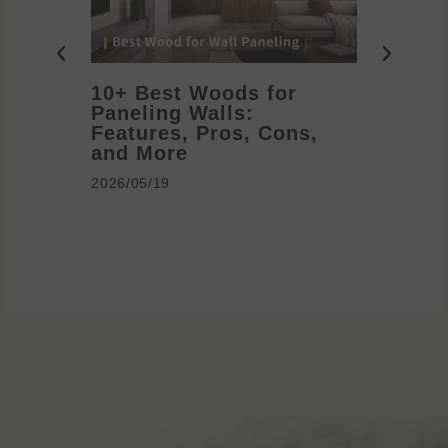
10+ Best Woods for
20+ T
Paneling Walls:
Decora
Features, Pros, Cons,
Ideas 
and More
2026/05/1
2026/05/19