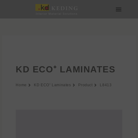
Skip
to
content
Về Keding
Sản phẩm
Dự án
Tin tức
Phương tiện & Tải xuống
Tham gia
KD ECO⁺ LAMINATES
Home
KD ECO⁺ Laminates
Product
L8413