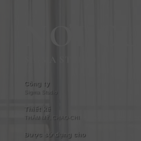
NƠI CƯ
SIGMA STUDIO
Công ty
Sigma Studio
Thiết kế
THẨM MỸ, CHAO-CHI
Được sử dụng cho