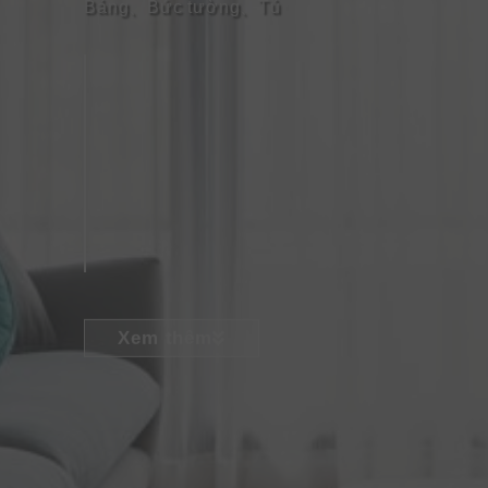
Bảng
、
Bức tường
、
Tủ
Xem thêm