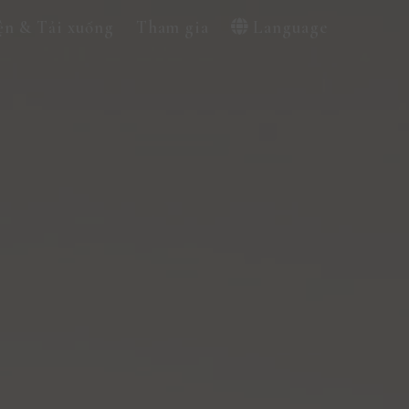
ện & Tải xuống
Tham gia
Language