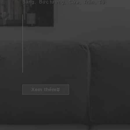
Bảng
、
Bức tường
、
Cửa
、
Trần
、
Tủ
Xem thêm