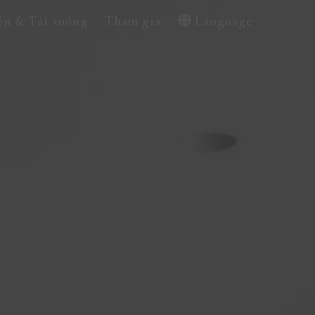
ện & Tải xuống
Tham gia
Language