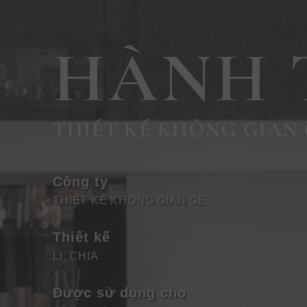
HÀNH 
THIẾT KẾ KHÔNG GIAN
Công ty
THIẾT KẾ KHÔNG GIAN GE
Thiết kế
LI, CHIA
Được sử dụng cho