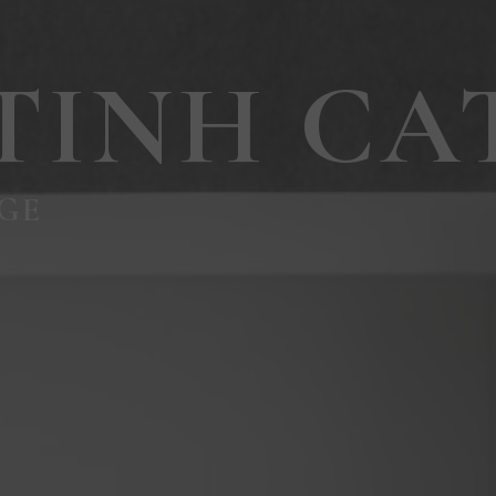
TINH CA
 GE