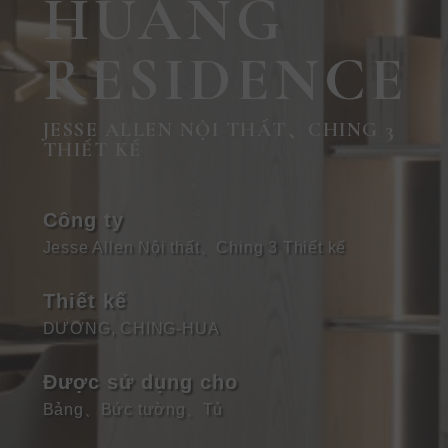
HUANG
RESIDENCE
JESSE ALLEN NỘI THẤT、CHING 3
THIẾT KẾ
Công ty
Jesse Allen Nội thất、Ching 3 Thiết kế
Thiết kế
DƯƠNG, CHING-HUA
Được sử dụng cho
Bảng
、
Bức tường
、
Tủ