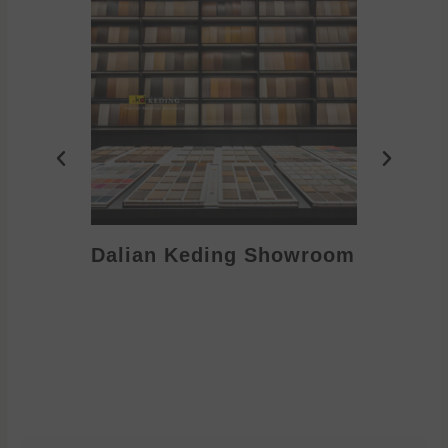
Dalian Keding Showroom
Eden S