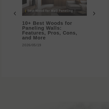
10+ Best Woods for
20+ T
Paneling Walls:
Decora
Features, Pros, Cons,
Ideas 
and More
2026/05/1
2026/05/19