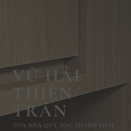
VŨ HẢI
THIÊN
TRẦN
TÒA NHÀ QUÝ TỘC THANH LỊCH