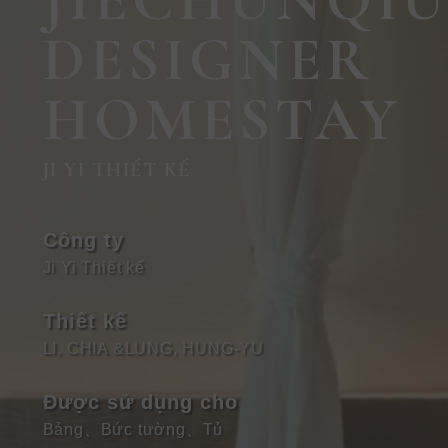
JIECHUNQI
DESIGNER
HOMESTAY
JI YI THIẾT KẾ
Công ty
Ji Yi Thiết kế
Thiết kế
LI, CHIA &LUNG, HUNG-YU
Được sử dụng cho
Bảng
、
Bức tường
、
Tủ