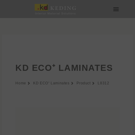
Skip
to
content
Về Keding
Sản phẩm
Dự án
Tin tức
Phương tiện & Tải xuống
Tham gia
KD ECO⁺ LAMINATES
Home
KD ECO⁺ Laminates
Product
L8312