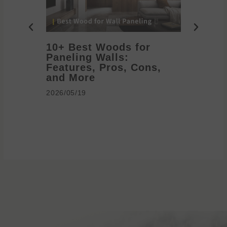
10+ Best Woods for
20+ T
Paneling Walls:
Decora
Features, Pros, Cons,
Ideas 
and More
2026/05/1
2026/05/19