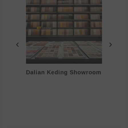
Dalian Keding Showroom
Eden S