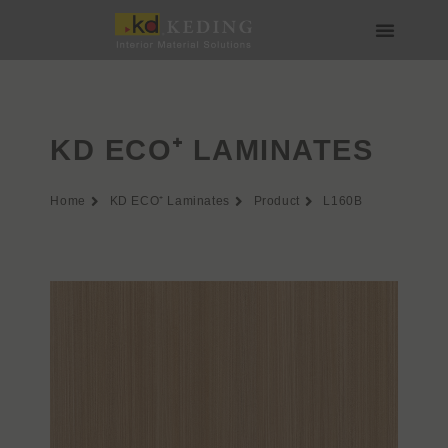
Skip
to
content
Về Keding
Sản phẩm
Dự án
Tin tức
Phương tiện & Tải xuống
Tham gia
KD ECO⁺ LAMINATES
Home
KD ECO⁺ Laminates
Product
L160B