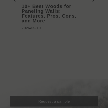
10+ Best Woods for
20+ T
Paneling Walls:
Decora
Features, Pros, Cons,
Ideas 
and More
2026/05/
2026/05/19
Request a sample