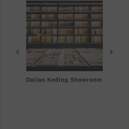
Dalian Keding Showroom
Eden S