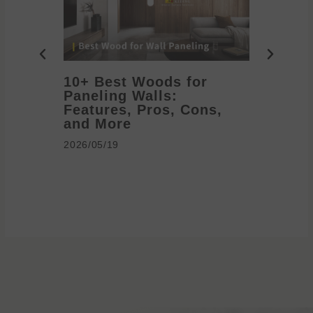
10+ Best Woods for
20+ T
Paneling Walls:
Decora
Features, Pros, Cons,
Ideas 
and More
2026/05/1
2026/05/19