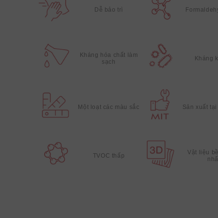
Dễ bảo trì
Formaldeh
Kháng hóa chất làm
Kháng 
sạch
Một loạt các màu sắc
Sản xuất tạ
Vật liệu bề
TVOC thấp
nhấ