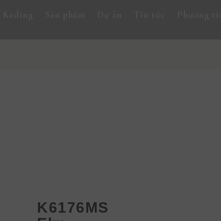
 Keding
Sản phẩm
Dự án
Tin tức
Phương ti
K6176MS