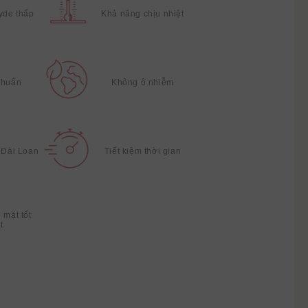
yde thấp
Khả năng chịu nhiệt
khuẩn
Không ô nhiễm
i Đài Loan
Tiết kiệm thời gian
 mặt tốt
t