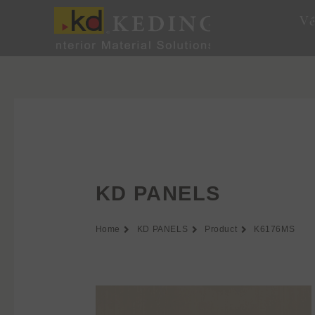
Skip
Về
to
content
KD PANELS
Home
KD PANELS
Product
K6176MS