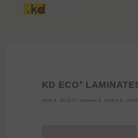
Aller
au
À propos de Ked
contenu
KD ECO⁺ LAMINATE
Home
KD ECO⁺ Laminates
Product
L9605