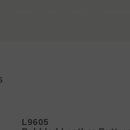
ing
Produit
Projet
Nouvelles
Médias&Téléc
S
L9605