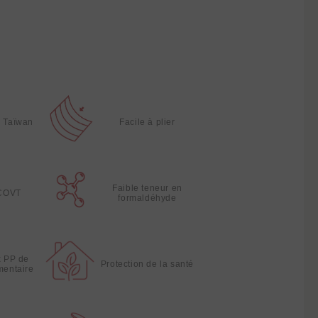
à Taïwan
Facile à plier
Faible teneur en
 COVT
formaldéhyde
x PP de
Protection de la santé
imentaire