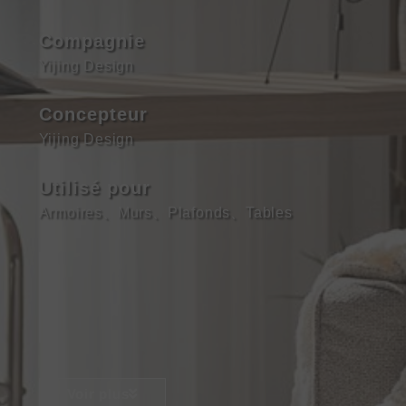
Compagnie
Yijing Design
Concepteur
Yijing Design
Utilisé pour
Armoires
、
Murs
、
Plafonds
、
Tables
Voir plus