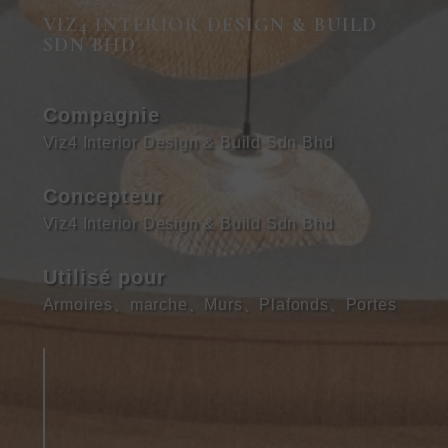
VIZ4 INTERIOR DESIGN & BUILD
SDN BHD
Compagnie
Viz4 Interior Design & Build Sdn Bhd
Concepteur
Viz4 Interior Design & Build Sdn Bhd
Utilisé pour
Armoires
、
marche
、
Murs
、
Plafonds
、
Portes