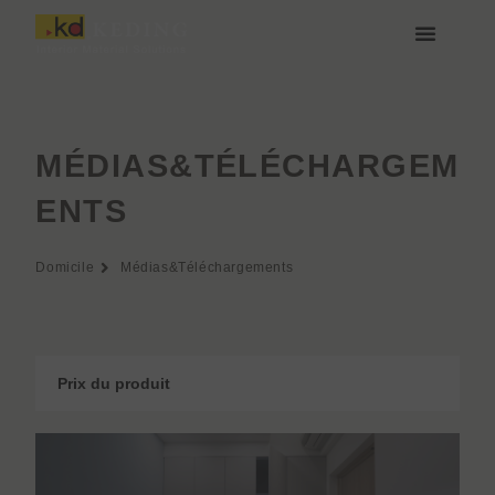
Aller
au
contenu
À propos de Keding
Rejoignez-nous
MÉDIAS&TÉLÉCHARGEM
ENTS
Domicile
Médias&Téléchargements
Prix du produit