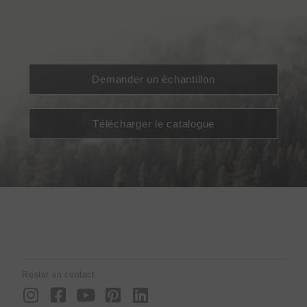
Demander un échantillon
Télécharger le catalogue
Rester en contact
I
F
Y
P
L
n
a
o
i
i