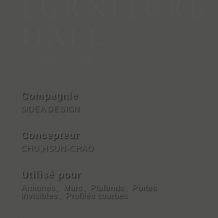
FURNITURE
HALL
5IDEA DESIGN
Compagnie
5IDEA DESIGN
Concepteur
CHU,HSUN-CHAO
Utilisé pour
Armoires
、
Murs
、
Plafonds
、
Portes
invisibles
、
Profilés courbes