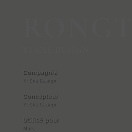
RONGT
YI SHE DESIGN
Compagnie
Yi She Design
Concepteur
Yi She Design
Utilisé pour
Murs