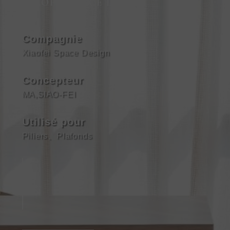
XIAOFEI SPACE DESIGN
Compagnie
Xiaofei Space Design
Concepteur
MA,SIAO-FEI
Utilisé pour
Piliers
、
Plafonds