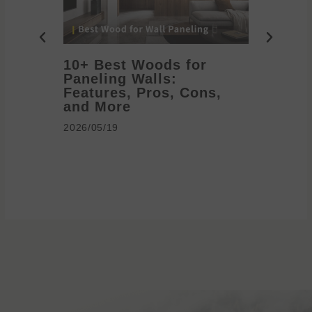
10+ Best Woods for
20+ T
Paneling Walls:
Decora
Features, Pros, Cons,
Ideas 
and More
2026/05/1
2026/05/19