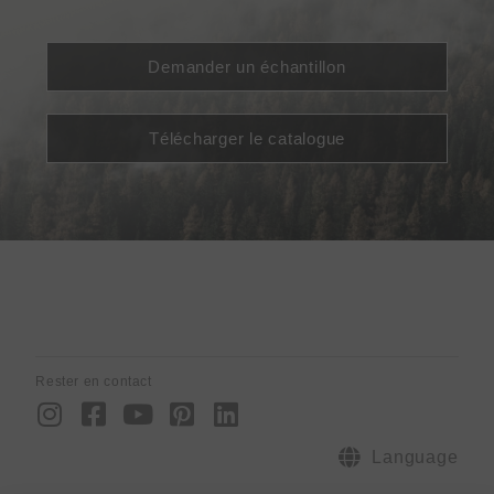
Demander un échantillon
Télécharger le catalogue
Rester en contact
I
F
Y
P
L
n
a
o
i
i
s
c
u
n
n
Language
t
e
t
t
k