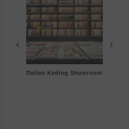
Dalian Keding Showroom
Eden S