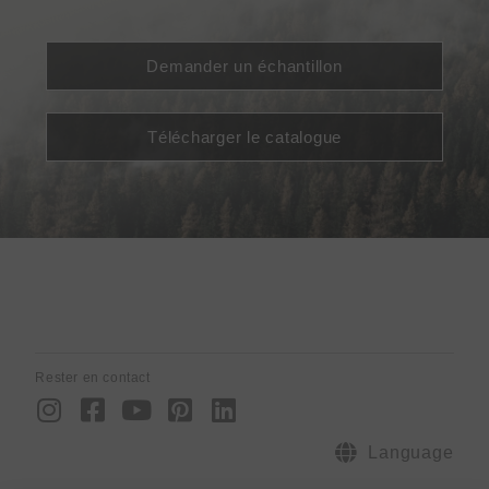
Demander un échantillon
Télécharger le catalogue
Rester en contact
I
F
Y
P
L
n
a
o
i
i
s
c
u
n
n
Language
t
e
t
t
k