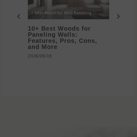
10+ Best Woods for
20+ T
Paneling Walls:
Decora
Features, Pros, Cons,
Ideas 
and More
2026/05/1
2026/05/19