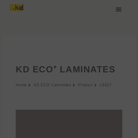
Aller
au
contenu
À propos de Keding
Rejoignez-nous
KD ECO⁺ LAMINATES
Home
KD ECO⁺ Laminates
Product
L8427