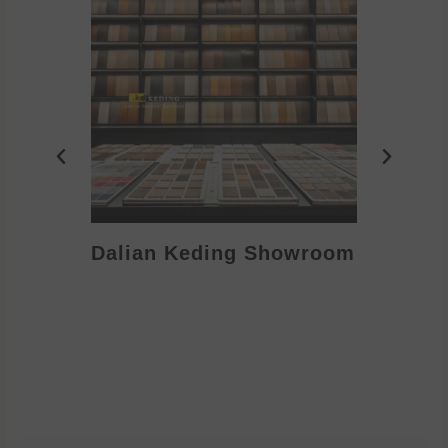
Dalian Keding Showroom
Eden S