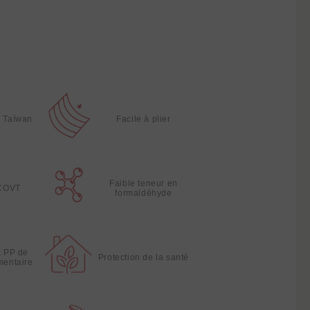
à Taïwan
Facile à plier
Faible teneur en
 COVT
formaldéhyde
x PP de
Protection de la santé
imentaire