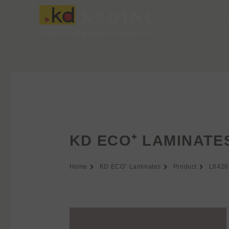
Aller
au
À propos de Ked
contenu
KD ECO⁺ LAMINATE
Home
KD ECO⁺ Laminates
Product
L8426