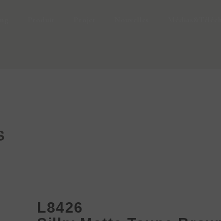
ing
Produit
Projet
Nouvelles
Médias&Téléc
S
L8426