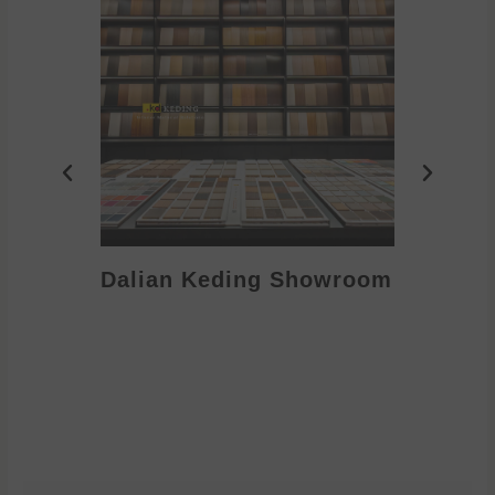
Dalian Keding Showroom
Eden S