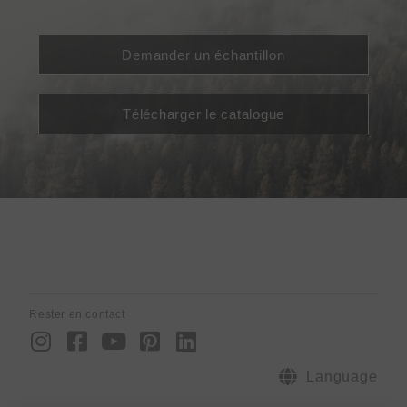
Demander un échantillon
Télécharger le catalogue
Rester en contact
I
F
Y
P
L
n
a
o
i
i
s
c
u
n
n
Language
t
e
t
t
k