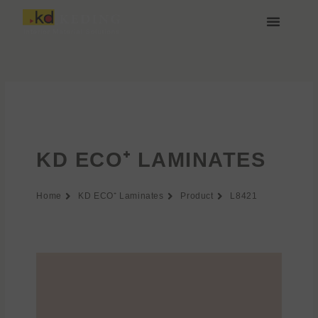
Aller
au
contenu
À propos de Keding
Rejoignez-nous
KD ECO⁺ LAMINATES
Home
KD ECO⁺ Laminates
Product
L8421