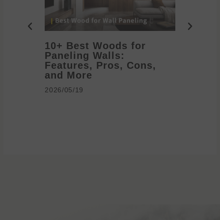
10+ Best Woods for
20+ T
Paneling Walls:
Decora
Features, Pros, Cons,
Ideas 
and More
2026/05/1
2026/05/19