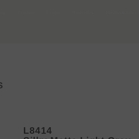
ing
Produit
Projet
Nouvelles
Médias&Téléc
S
L8414