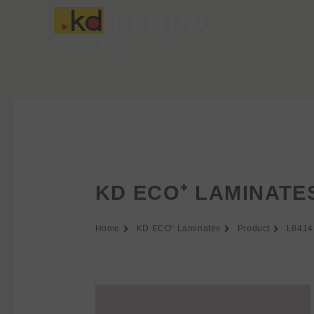
Aller
au
À propos de Ked
contenu
KD ECO⁺ LAMINATE
Home
KD ECO⁺ Laminates
Product
L8414