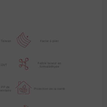
à Taïwan
Facile à plier
Faible teneur en
 COVT
formaldéhyde
x PP de
Protection de la santé
imentaire