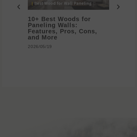
10+ Best Woods for
20+ T
Paneling Walls:
Decora
Features, Pros, Cons,
Ideas 
and More
2026/05/1
2026/05/19