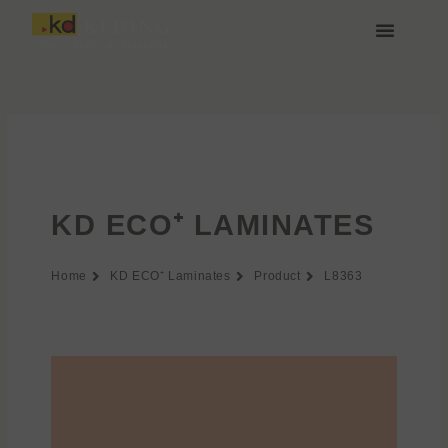
Aller
au
contenu
À propos de Keding
Rejoignez-nous
KD ECO⁺ LAMINATES
Home
KD ECO⁺ Laminates
Product
L8363