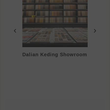
Dalian Keding Showroom
Eden S