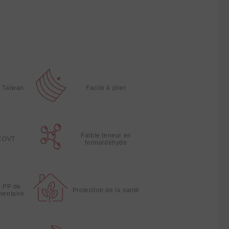
à Taïwan
Facile à plier
Faible teneur en
 COVT
formaldéhyde
x PP de
Protection de la santé
imentaire