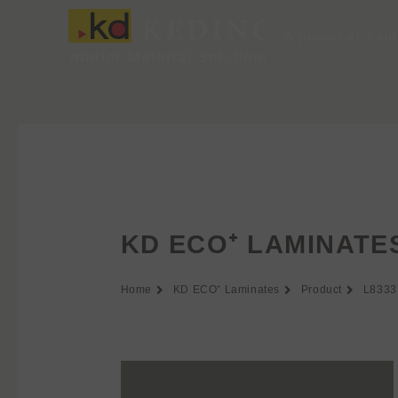
Aller
au
À propos de Ked
contenu
KD ECO⁺ LAMINATE
Home
KD ECO⁺ Laminates
Product
L8333