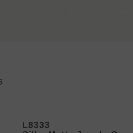
ing
Produit
Projet
Nouvelles
Médias&Téléc
S
L8333