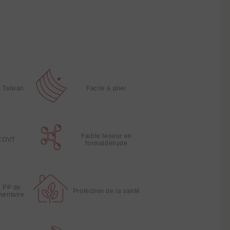
à Taïwan
Facile à plier
Faible teneur en
 COVT
formaldéhyde
x PP de
Protection de la santé
imentaire