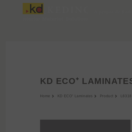
Aller
au
À propos de Ked
contenu
KD ECO⁺ LAMINATE
Home
KD ECO⁺ Laminates
Product
L8318