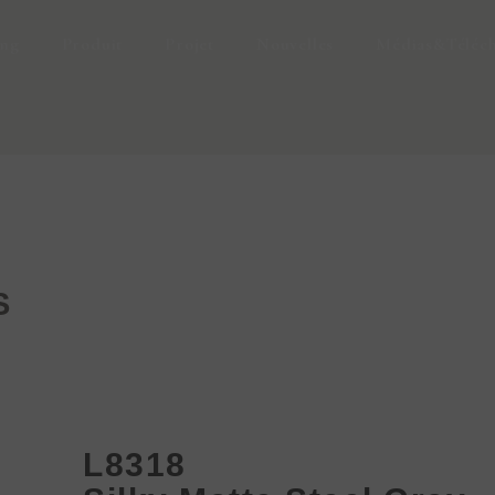
ing
Produit
Projet
Nouvelles
Médias&Téléc
S
L8318