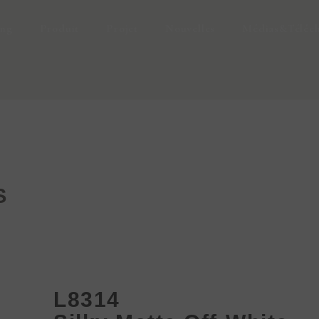
ing
Produit
Projet
Nouvelles
Médias&Téléc
S
L8314