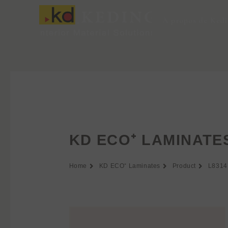
Aller
au
À propos de Ked
contenu
KD ECO⁺ LAMINATE
Home
KD ECO⁺ Laminates
Product
L8314