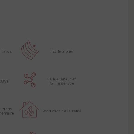
à Taïwan
Facile à plier
Faible teneur en
 COVT
formaldéhyde
x PP de
Protection de la santé
imentaire