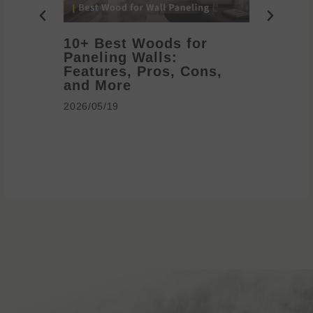
10+ Best Woods for
20+ T
Paneling Walls:
Decora
Features, Pros, Cons,
Ideas 
and More
2026/05/1
2026/05/19