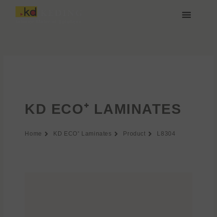
Aller
au
contenu
À propos de Keding
Rejoignez-nous
KD ECO⁺ LAMINATES
Home
KD ECO⁺ Laminates
Product
L8304