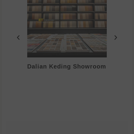
Dalian Keding Showroom
Eden S