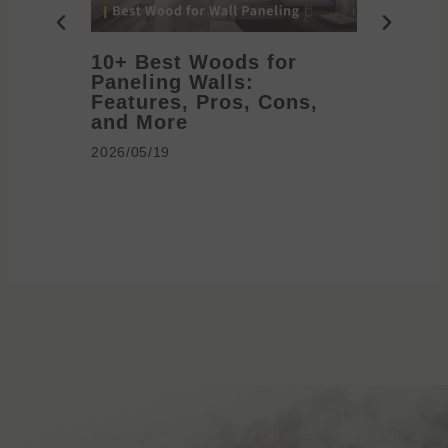
10+ Best Woods for
20+ T
Paneling Walls:
Decora
Features, Pros, Cons,
Ideas 
and More
2026/05/1
2026/05/19