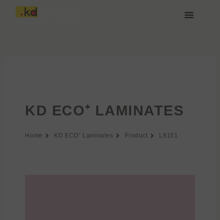
Aller
au
contenu
À propos de Keding
Rejoignez-nous
KD ECO⁺ LAMINATES
Home
KD ECO⁺ Laminates
Product
L8151