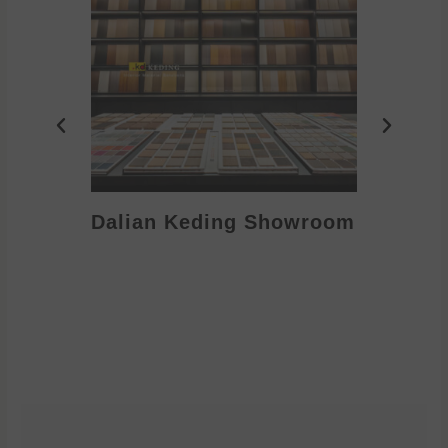
Dalian Keding Showroom
Eden S