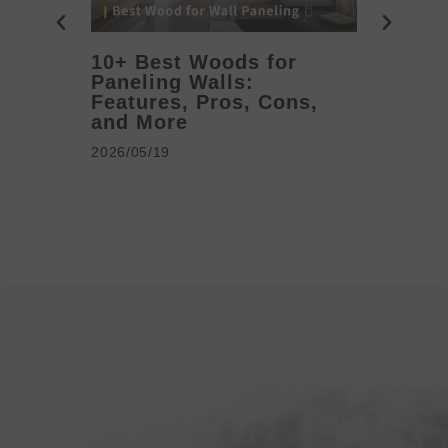
10+ Best Woods for
20+ T
Paneling Walls:
Decora
Features, Pros, Cons,
Ideas 
and More
2026/05/1
2026/05/19