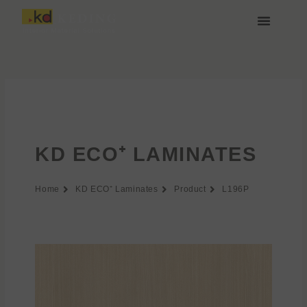
Aller
au
contenu
À propos de Keding
Rejoignez-nous
KD ECO⁺ LAMINATES
Home
KD ECO⁺ Laminates
Product
L196P