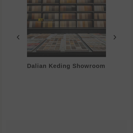
Dalian Keding Showroom
Eden S