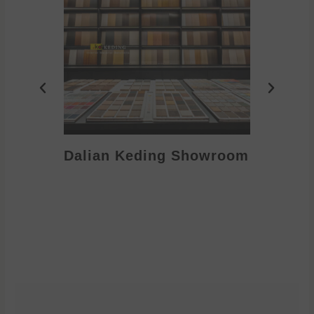
Dalian Keding Showroom
Eden S