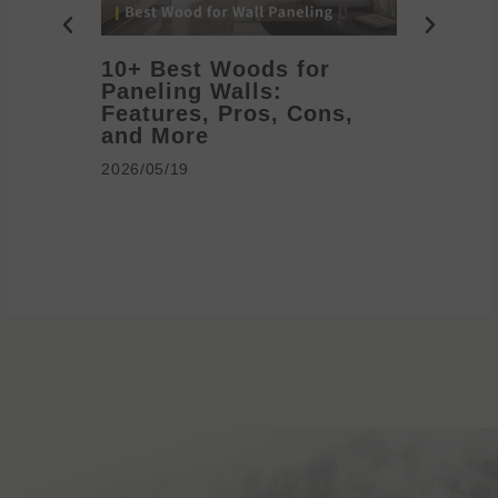
10+ Best Woods for
20+ T
Paneling Walls:
Decora
Features, Pros, Cons,
Ideas 
and More
2026/05/1
2026/05/19