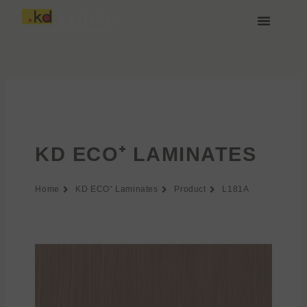
Aller
au
contenu
À propos de Keding
Rejoignez-nous
KD ECO⁺ LAMINATES
Home
KD ECO⁺ Laminates
Product
L181A