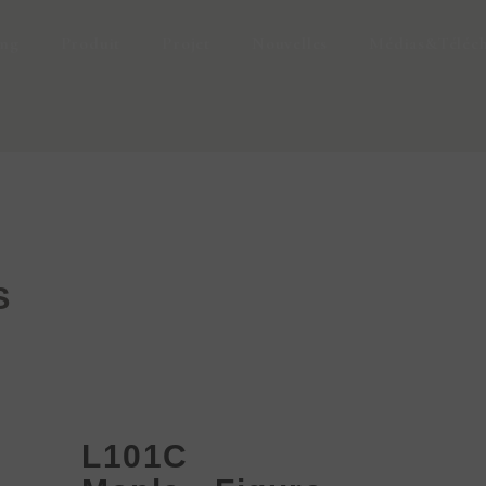
ing
Produit
Projet
Nouvelles
Médias&Téléc
S
C
L101C