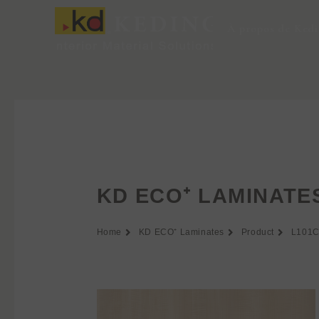
Aller
au
À propos de Ked
contenu
KD ECO⁺ LAMINATE
Home
KD ECO⁺ Laminates
Product
L101