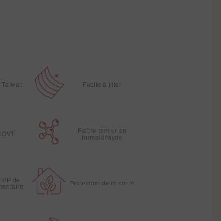
à Taïwan
Facile à plier
Faible teneur en
 COVT
formaldéhyde
x PP de
Protection de la santé
imentaire