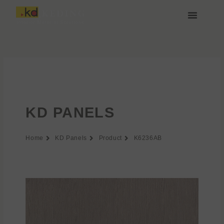
Aller
au
contenu
À propos de Keding
Rejoignez-nous
KD PANELS
Home
KD Panels
Product
K6236AB