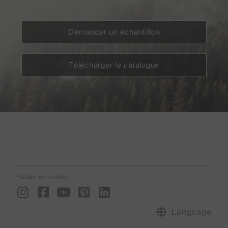
Demander un échantillon
Télécharger le catalogue
Rester en contact
I
F
Y
P
L
n
a
o
i
i
s
c
u
n
n
Language
t
e
t
t
k