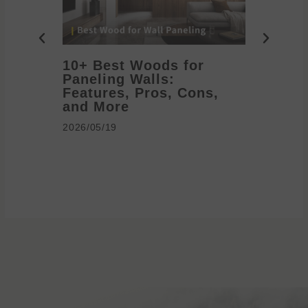
10+ Best Woods for
20+ T
Paneling Walls:
Decora
Features, Pros, Cons,
Ideas 
and More
2026/05/1
2026/05/19