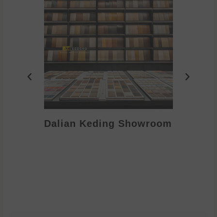
Dalian Keding Showroom
Eden S