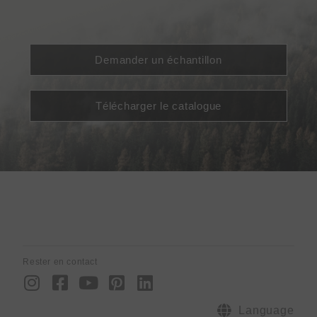
Demander un échantillon
Télécharger le catalogue
Rester en contact
I
F
Y
P
L
n
a
o
i
i
s
c
u
n
n
Language