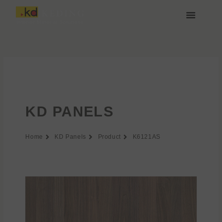
Aller
au
contenu
À propos de Keding
Rejoignez-nous
KD PANELS
Home
KD Panels
Product
K6121AS