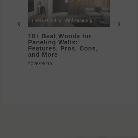
10+ Best Woods for
20+ T
Paneling Walls:
Decora
Features, Pros, Cons,
Ideas 
and More
2026/05/1
2026/05/19