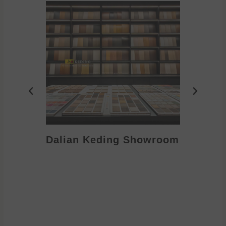
Dalian Keding Showroom
Eden S