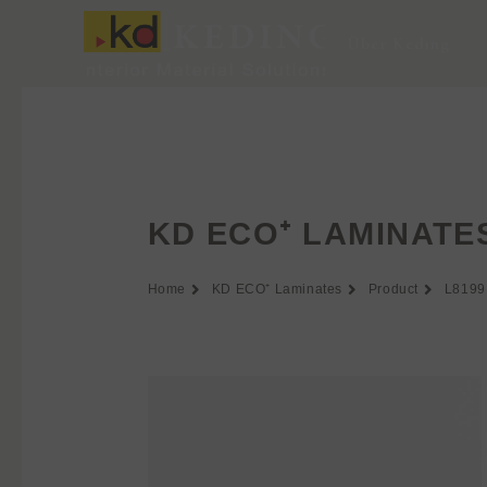
Zum
Inhalt
Über Keding
springen
KD ECO⁺ LAMINATE
Home
KD ECO⁺ Laminates
Product
L8199