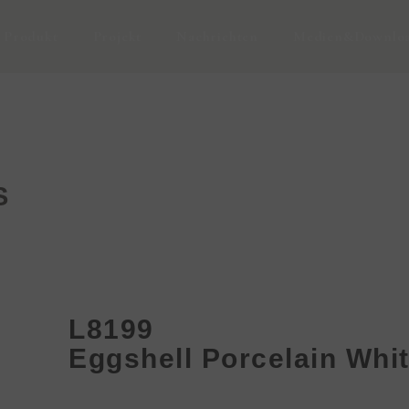
Produkt
Projekt
Nachrichten
Medien&Downlo
S
L8199
Eggshell Porcelain Whi