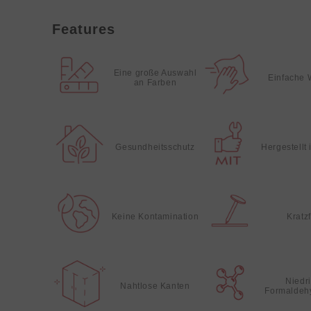
Features
Eine große Auswahl
Einfache 
an Farben
Gesundheitsschutz
Hergestellt
Keine Kontamination
Kratz
Niedr
Nahtlose Kanten
Formaldeh