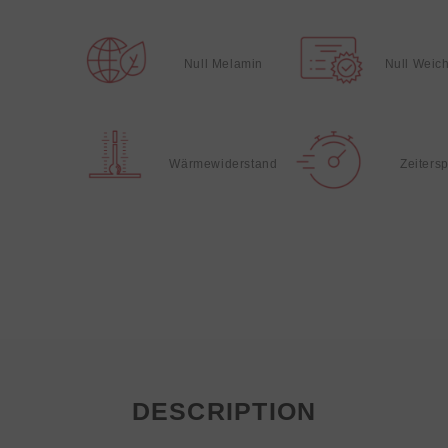
Null Melamin
Null Weic
Wärmewiderstand
Zeiters
DESCRIPTION