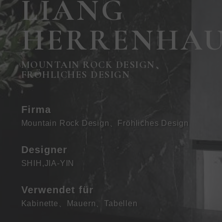
LIANG
HERRENHAU
MOUNTAIN ROCK DESIGN、
FRÖHLICHES DESIGN
Firma
Mountain Rock Design、Fröhliches Design
Designer
SHIH,JIA-YIN
Verwendet für
Kabinette
、
Mauern
、
Tabellen