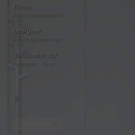
Firma
9 Holz-Systemmöbel
Designer
9 Holz-Systemmöbel
Verwendet für
Kabinette
、
Türen
Mehr sehen