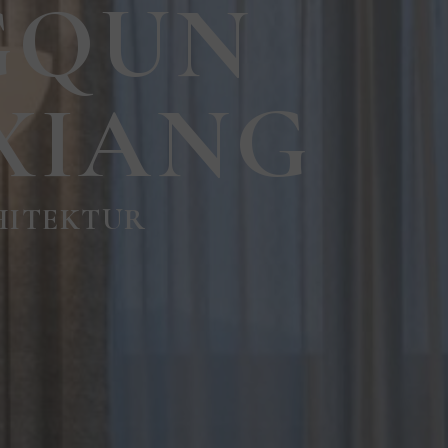
GQUN
XIANG
HITEKTUR