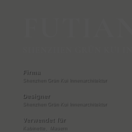
FUTIAN
SHENZHEN GRÜN KUI 
Firma
Shenzhen Grün Kui Innenarchitektur
Designer
Shenzhen Grün Kui Innenarchitektur
Verwendet für
Kabinette
、
Mauern