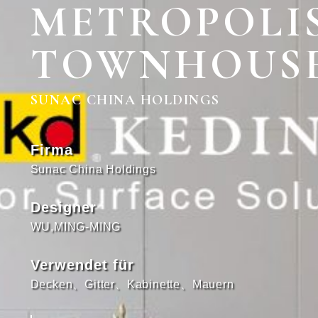
METROPOLI
TOWNHOUS
SUNAC CHINA HOLDINGS
Firma
Sunac China Holdings
Designer
WU,MING-MING
Verwendet für
Decken
、
Gitter
、
Kabinette
、
Mauern