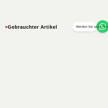
Gebrauchter Artikel
Werden Sie unser Ges
K6181BS /
K6196SN
K6181BSB
Cypress
Walnut