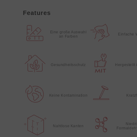
Features
Eine große Auswahl
Einfache 
an Farben
Gesundheitsschutz
Hergestellt
Keine Kontamination
Kratz
Niedr
Nahtlose Kanten
Formaldeh