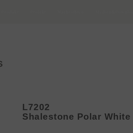
Produkt
Projekt
Nachrichten
Medien&Downlo
S
L7202
Shalestone Polar White