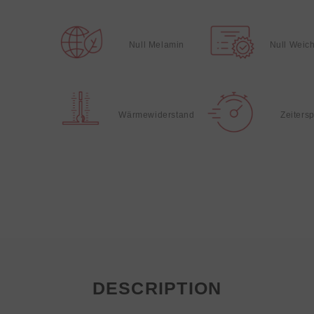
Null Melamin
Null Weic
Wärmewiderstand
Zeiters
DESCRIPTION