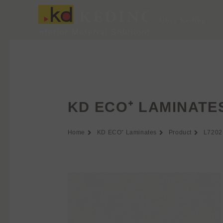
Zum
Inhalt
Über Keding
springen
KD ECO⁺ LAMINATE
Home
KD ECO⁺ Laminates
Product
L7202