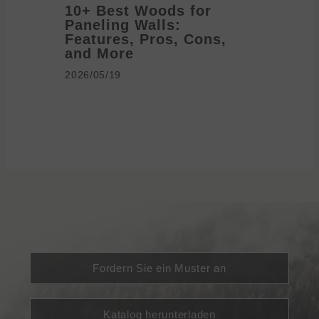
10+ Best Woods for
20+ T
Paneling Walls:
Decora
Features, Pros, Cons,
Ideas 
and More
2026/05/1
2026/05/19
Fordern Sie ein Muster an
Katalog herunterladen