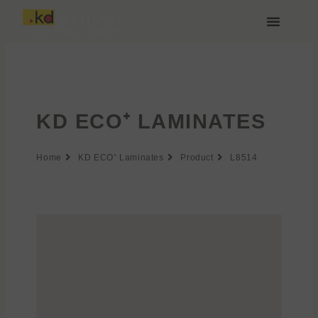
Zum
Inhalt
springen
Über Keding
KD ECO⁺ LAMINATES
Home
KD ECO⁺ Laminates
Product
L8514