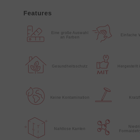
Features
Eine große Auswahl
Einfache 
an Farben
Gesundheitsschutz
Hergestellt
Keine Kontamination
Kratz
Niedr
Nahtlose Kanten
Formaldeh