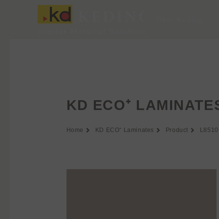
Zum
Inhalt
Über Keding
springen
KD ECO⁺ LAMINATE
Home
KD ECO⁺ Laminates
Product
L8510