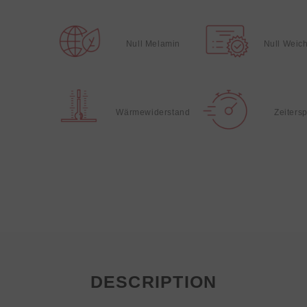
Null Melamin
Null Weic
Wärmewiderstand
Zeiters
DESCRIPTION