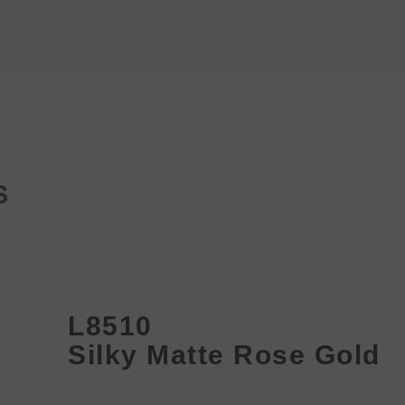
Produkt
Projekt
Nachrichten
Medien&Downlo
S
L8510
Silky Matte Rose Gold