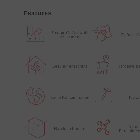
Features
Eine große Auswahl
Einfache 
an Farben
Gesundheitsschutz
Hergestellt
Keine Kontamination
Kratz
Niedr
Nahtlose Kanten
Formaldeh