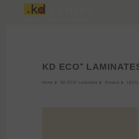
Zum
Inhalt
Über Keding
springen
KD ECO⁺ LAMINATE
Home
KD ECO⁺ Laminates
Product
L8371