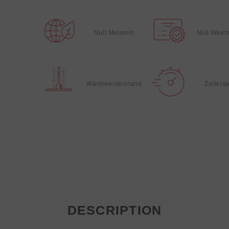
Null Melamin
Null Weic
Wärmewiderstand
Zeiters
DESCRIPTION