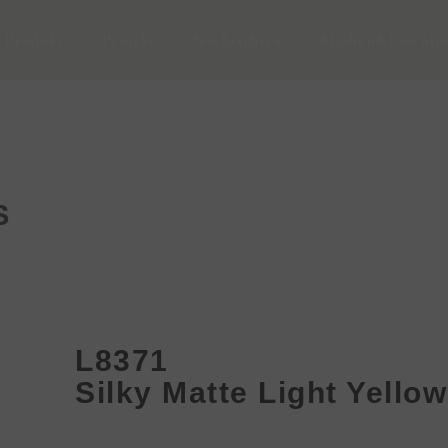
Produkt
Projekt
Nachrichten
Medien&Downlo
S
L8371
Silky Matte Light Yellow